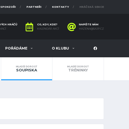
SPONZOŘI
PARTNEŘI
KONTAKTY
HRÁČSKÁ SEKCE
VÝCH HRÁČŮ
CO, KDY, KDE?
NAPIŠTE NÁM
MACÍ
KALENDÁŘ AKCÍ
HAZENA@SAJP.CZ
POŘÁDÁME
O KLUBU
MLADŠÍ DOROST
MLADŠÍ DOROST
SOUPISKA
TRÉNINKY