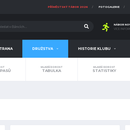
PŘÍMĚSTSKÝ TÁBOR 2026
FOTOGALERIE
NÁBOR NO
VÍCE INFOR
STRANA
DRUŽSTVA
HISTORIE KLUBU
OST
MLADŠÍ DOROST
MLADŠÍ DOROST
ÁPASŮ
TABULKA
STATISTIKY