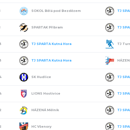
SOKOL Bělá pod Bezdězem
TJ SPA
1
SPARTAK Příbram
TJ SPA
1
TJ SPARTA Kutná Hora
TJ Tur
3
TJ SPARTA Kutná Hora
HÁZENÁ
3
SK Hudlice
TJ SPA
4
LIONS Hostivice
TJ SPA
4
HÁZENÁ Mělník
TJ SPA
2
HC Všenory
TJ SPA
2