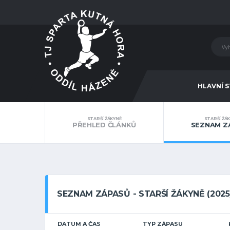
HLAVNÍ 
STARŠÍ ŽÁKYNĚ
STARŠÍ ŽÁ
PŘEHLED ČLÁNKŮ
SEZNAM Z
SEZNAM ZÁPASŮ - STARŠÍ ŽÁKYNĚ (2025
DATUM A ČAS
TYP ZÁPASU