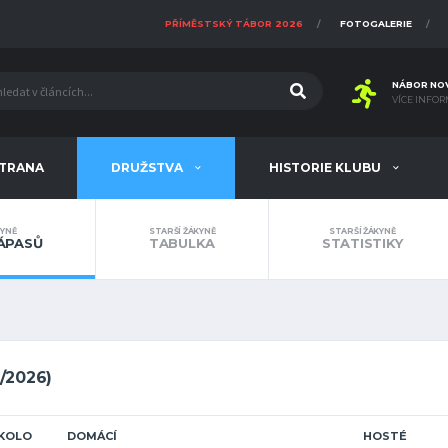
PŘÍMĚSTSKÝ TÁBOR 2026
FOTOGALERIE
NÁBOR NO
VÍCE INFOR
STRANA
DRUŽSTVA
HISTORIE KLUBU
KYNĚ
STARŠÍ ŽÁKYNĚ
STARŠÍ ŽÁKYNĚ
ÁPASŮ
TABULKA
STATISTIKY
/2026)
KOLO
DOMÁCÍ
HOSTÉ