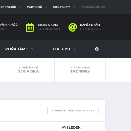
SPONZOŘI
PARTNEŘI
KONTAKTY
HRÁČSKÁ SEKCE
VÝCH HRÁČŮ
CO, KDY, KDE?
NAPIŠTE NÁM
MACÍ
KALENDÁŘ AKCÍ
HAZENA@SAJP.CZ
POŘÁDÁME
O KLUBU
STARŠÍ ŽÁKYNĚ
STARŠÍ ŽÁKYNĚ
SOUPISKA
TRÉNINKY
ZOBRAZIT VŠECHNY ZÁPASY
VÝSLEDEK