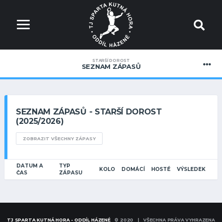
STARŠÍ DOROST
SEZNAM ZÁPASŮ
SEZNAM ZÁPASŮ - STARŠÍ DOROST
(2025/2026)
ZOBRAZIT VŠECHNY ZÁPASY
DATUM A
TYP
KOLO
DOMÁCÍ
HOSTÉ
VÝSLEDEK
ČAS
ZÁPASU
TJ SPARTA KUTNÁ HORA - ODDÍL HÁZENÉ
© 2020 | VŠECHNA PRÁVA VYHRAZENA