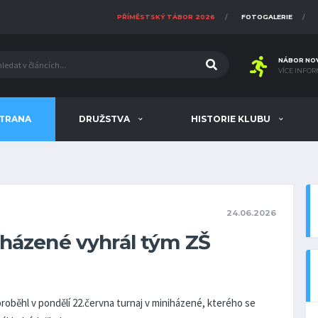
PŘÍMĚSTSKÝ TÁBOR 2026
FOTOGALERIE
NÁBOR NO
VÍCE INFOR
STRANA
DRUŽSTVA
HISTORIE KLUBU
24.06.2026
iházené vyhrál tým ZŠ
roběhl v pondělí 22.června turnaj v miniházené, kterého se