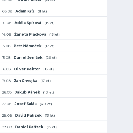
06.08
Adam Kříž
(11 let)
10.08
Adéla Špírová
(13 let)
14.08
Žaneta Plačková
(13 let)
15.08
Petr Němeček
(17 let)
15.08
Daniel Jeníček
(26 let)
16.08
Oliver Pektor
(18 let)
19.08
Jan Chvojka
(17 let)
26.08
Jakub Pánek
(10 let)
27.08
Josef Salák
(40 let)
28.08
David Pařízek
(13 let)
28.08
Daniel Pařízek
(13 let)