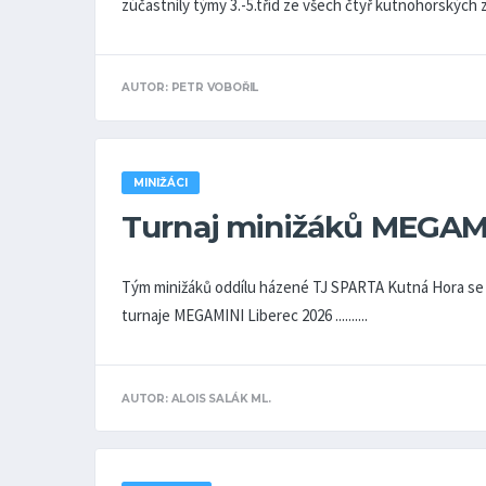
zúčastnily týmy 3.-5.tříd ze všech čtyř kutnohorských základní
AUTOR: PETR VOBOŘIL
MINIŽÁCI
Turnaj minižáků MEGAMI
Tým minižáků oddílu házené TJ SPARTA Kutná Hora se ve
turnaje MEGAMINI Liberec 2026 ..........
AUTOR: ALOIS SALÁK ML.