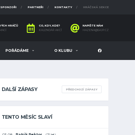
SPONZOŘI
PARTNEŘI
KONTAKTY
HRÁČSKÁ SEKCE
VÝCH HRÁČŮ
CO, KDY, KDE?
NAPIŠTE NÁM
MACÍ
KALENDÁŘ AKCÍ
HAZENA@SAJP.CZ
POŘÁDÁME
O KLUBU
DALŠÍ ZÁPASY
PŘEDCHOZÍ ZÁPASY
TENTO MĚSÍC SLAVÍ
03.08
Patrik Pektor
(21 let)