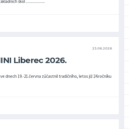
ch škol ......................
23.06.2026
NI Liberec 2026.
 dnech 19.-21.června zúčastnil tradičního, letos již 24.ročníku