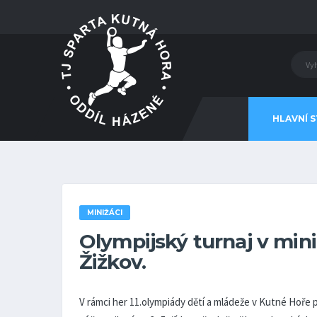
HLAVNÍ 
MINIŽÁCI
Olympijský turnaj v min
Žižkov.
V rámci her 11.olympiády dětí a mládeže v Kutné Hoře p