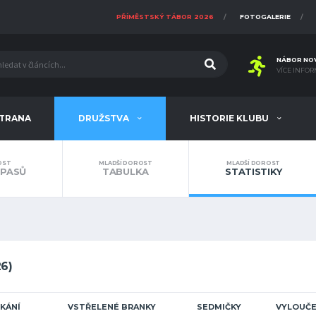
PŘÍMĚSTSKÝ TÁBOR 2026
FOTOGALERIE
NÁBOR NO
VÍCE INFOR
STRANA
DRUŽSTVA
HISTORIE KLUBU
OST
MLADŠÍ DOROST
MLADŠÍ DOROST
ÁPASŮ
TABULKA
STATISTIKY
6)
KÁNÍ
VSTŘELENÉ BRANKY
SEDMIČKY
VYLOUČE