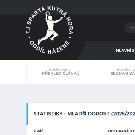
HLAVNÍ 
MLADŠÍ DOROST
MLADŠÍ DOR
PŘEHLED ČLÁNKŮ
SEZNAM Z
STATISTIKY - MLADŠÍ DOROST (2025/202
HRÁČ
ODEHRANÁ UT