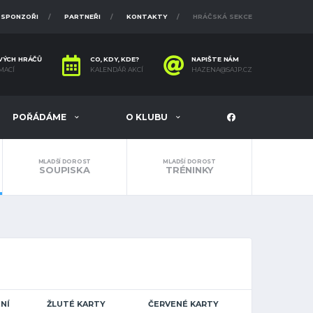
SPONZOŘI
PARTNEŘI
KONTAKTY
HRÁČSKÁ SEKCE
VÝCH HRÁČŮ
CO, KDY, KDE?
NAPIŠTE NÁM
MACÍ
KALENDÁŘ AKCÍ
HAZENA@SAJP.CZ
POŘÁDÁME
O KLUBU
MLADŠÍ DOROST
MLADŠÍ DOROST
SOUPISKA
TRÉNINKY
NÍ
ŽLUTÉ KARTY
ČERVENÉ KARTY