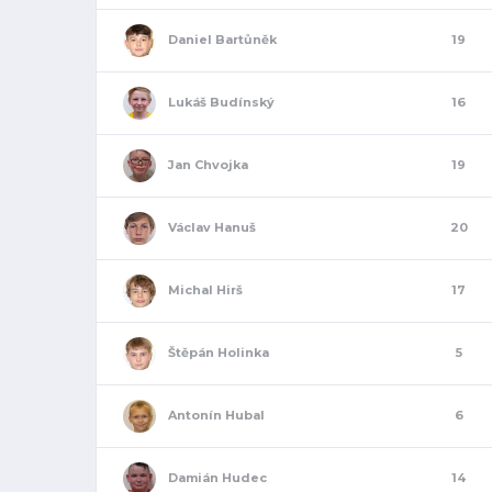
Daniel Bartůněk
19
Lukáš Budínský
16
Jan Chvojka
19
Václav Hanuš
20
Michal Hirš
17
Štěpán Holinka
5
Antonín Hubal
6
Damián Hudec
14