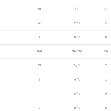
38
1 / 1
10
45
2 / 1
5
1
0 / 0
0
196
38 / 30
26
37
3 / 2
7
2
0 / 0
2
4
0 / 0
0
0
0 / 0
0