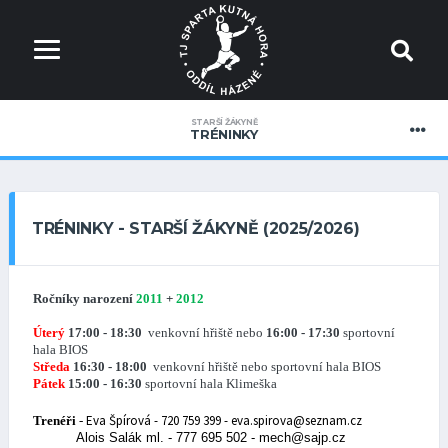
STARŠÍ ŽÁKYNĚ
TRÉNINKY
TRÉNINKY - STARŠÍ ŽÁKYNĚ (2025/2026)
Ročníky narození
2011
+
2012
Úterý
17:00 - 18:30
venkovní hřiště nebo
16:00 - 17:30
sportovní
hala BIOS
Středa
16:30 - 18:00
venkovní hřiště nebo
sportovní hala BIOS
Pátek
15:00 - 16:30
sportovní hala Klimeška
Eva Špírová - 720 759 399 - eva.spirova@seznam.cz
Trenéři
-
Alois Salák ml. - 777 695 502 - mech@sajp.cz