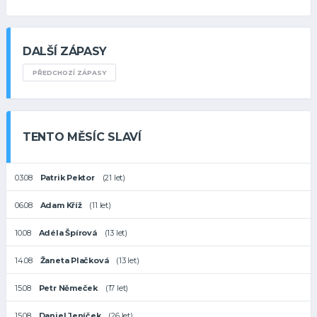
DALŠÍ ZÁPASY
PŘEDCHOZÍ ZÁPASY
TENTO MĚSÍC SLAVÍ
03.08
Patrik Pektor
(21 let)
06.08
Adam Kříž
(11 let)
10.08
Adéla Špírová
(13 let)
14.08
Žaneta Plačková
(13 let)
15.08
Petr Němeček
(17 let)
15.08
Daniel Jeníček
(26 let)