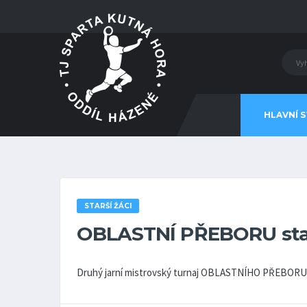
HLAVNÍ 
STARŠÍ ŽÁCI
OBLASTNÍ PŘEBORU star
Druhý jarní mistrovský turnaj OBLASTNÍHO PŘEBORU st