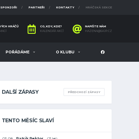
SPONZOŘI
PARTNEŘI
KONTAKTY
HRÁČSKÁ SEKCE
VÝCH HRÁČŮ
CO, KDY, KDE?
NAPIŠTE NÁM
MACÍ
KALENDÁŘ AKCÍ
HAZENA@SAJP.CZ
POŘÁDÁME
O KLUBU
DALŠÍ ZÁPASY
PŘEDCHOZÍ ZÁPASY
TENTO MĚSÍC SLAVÍ
03.08
Patrik Pektor
(21 let)