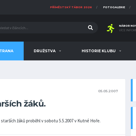
PŘÍMĚSTSKÝ TÁBOR 2026
FOTOGALERIE
NÁBOR NO
VÍCE INFOR
STRANA
DRUŽSTVA
HISTORIE KLUBU
05.05.2007
ších žáků.
arších žáků proběhl v sobotu 5.5.2007 v Kutné Hoře.