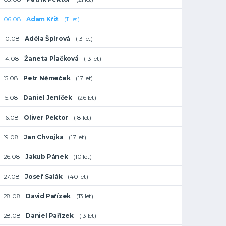
06.08
Adam Kříž
(11 let)
10.08
Adéla Špírová
(13 let)
14.08
Žaneta Plačková
(13 let)
15.08
Petr Němeček
(17 let)
15.08
Daniel Jeníček
(26 let)
16.08
Oliver Pektor
(18 let)
19.08
Jan Chvojka
(17 let)
26.08
Jakub Pánek
(10 let)
27.08
Josef Salák
(40 let)
28.08
David Pařízek
(13 let)
28.08
Daniel Pařízek
(13 let)