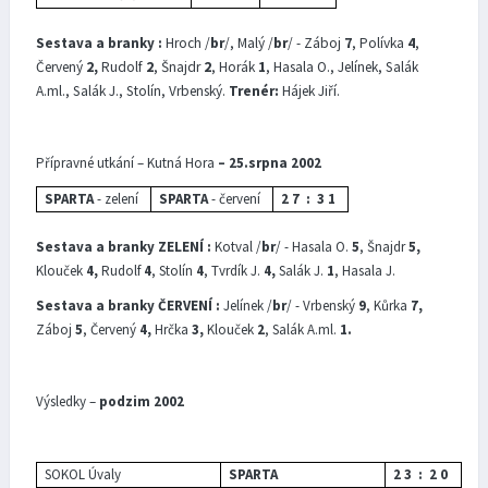
Sestava a branky :
Hroch /
br
/, Malý /
br
/ - Záboj
7
, Polívka
4
,
Červený
2,
Rudolf
2
, Šnajdr
2
, Horák
1
, Hasala O., Jelínek, Salák
A.ml., Salák J., Stolín, Vrbenský.
Trenér:
Hájek Jiří.
Přípravné utkání – Kutná Hora
– 25.srpna 2002
SPARTA
- zelení
SPARTA
- červení
2 7 : 3 1
Sestava a branky ZELENÍ :
Kotval /
br
/ - Hasala O.
5
, Šnajdr
5,
Klouček
4,
Rudolf
4
, Stolín
4
, Tvrdík J.
4,
Salák J.
1
, Hasala J.
Sestava a branky ČERVENÍ :
Jelínek /
br
/ - Vrbenský
9
, Kůrka
7,
Záboj
5
, Červený
4,
Hrčka
3,
Klouček
2
, Salák A.ml.
1.
Výsledky –
podzim 2002
SOKOL Úvaly
SPARTA
2 3 : 2 0