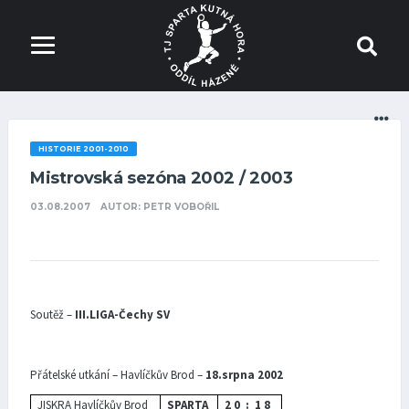
HISTORIE 2001-2010
Mistrovská sezóna 2002 / 2003
03.08.2007
AUTOR: PETR VOBOŘIL
Soutěž –
III.LIGA-Čechy SV
Přátelské utkání – Havlíčkův Brod –
18.srpna 2002
JISKRA Havlíčkův Brod
SPARTA
2 0 : 1 8