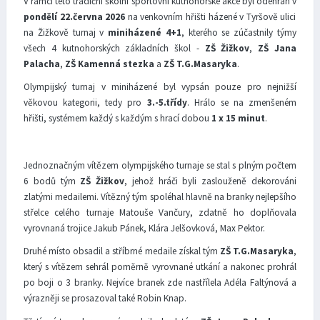
V rámci této tradiční školní sportovní kutnohorské akce byl odehrán v
pondělí 22.června 2026
na venkovním hřišti házené v Tyršově ulici
na Žižkově turnaj v
miniházené 4+1
, kterého se zúčastnily týmy
všech 4 kutnohorských základních škol -
ZŠ Žižkov
,
ZŠ Jana
Palacha
,
ZŠ Kamenná stezka
a
ZŠ T.G.Masaryka
.
Olympijský turnaj v miniházené byl vypsán pouze pro nejnižší
věkovou kategorii, tedy pro
3.-5.třídy
. Hrálo se na zmenšeném
hřišti, systémem každý s každým s hrací dobou
1 x 15 minut
.
Jednoznačným vítězem olympijského turnaje se stal s plným počtem
6 bodů tým
ZŠ Žižkov
, jehož hráči byli zaslouženě dekorováni
zlatými medailemi. Vítězný tým spoléhal hlavně na branky nejlepšího
střelce celého turnaje Matouše Vančury, zdatně ho doplňovala
vyrovnaná trojice Jakub Pánek, Klára Jelšovková, Max Pektor.
Druhé místo obsadil a stříbrné medaile získal tým
ZŠ T.G.Masaryka
,
který s vítězem sehrál poměrně vyrovnané utkání a nakonec prohrál
po boji o 3 branky. Nejvíce branek zde nastřílela Adéla Faltýnová a
výrazněji se prosazoval také Robin Knap.