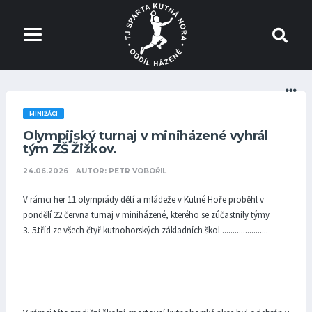
MINIŽÁCI
Olympijský turnaj v miniházené vyhrál
tým ZŠ Žižkov.
24.06.2026
AUTOR: PETR VOBOŘIL
V rámci her 11.olympiády dětí a mládeže v Kutné Hoře proběhl v
pondělí 22.června turnaj v miniházené, kterého se zúčastnily týmy
3.-5.tříd ze všech čtyř kutnohorských základních škol ......................