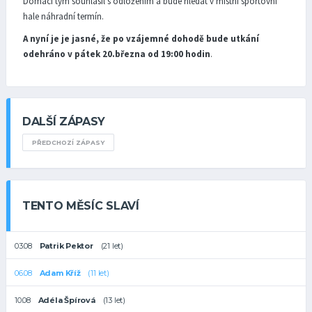
Domácí tým souhlasil s odložením a bude hledat v místní sportovní
hale náhradní termín.
A nyní je je jasné, že po vzájemné dohodě bude utkání
odehráno v pátek 20.března od 19:00 hodin
.
DALŠÍ ZÁPASY
PŘEDCHOZÍ ZÁPASY
TENTO MĚSÍC SLAVÍ
03.08
Patrik Pektor
(21 let)
06.08
Adam Kříž
(11 let)
10.08
Adéla Špírová
(13 let)