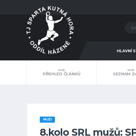
HLAVNÍ 
MUŽI
MUŽI
PŘEHLED ČLÁNKŮ
SEZNAM Z
MUŽI
8.kolo SRL mužů: 