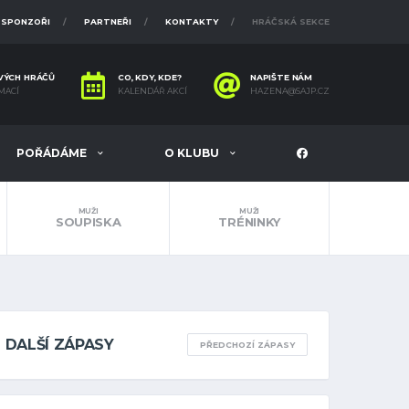
SPONZOŘI
PARTNEŘI
KONTAKTY
HRÁČSKÁ SEKCE
VÝCH HRÁČŮ
CO, KDY, KDE?
NAPIŠTE NÁM
MACÍ
KALENDÁŘ AKCÍ
HAZENA@SAJP.CZ
POŘÁDÁME
O KLUBU
MUŽI
MUŽI
SOUPISKA
TRÉNINKY
DALŠÍ ZÁPASY
PŘEDCHOZÍ ZÁPASY