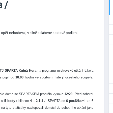
8 /
 opět nebodoval, v silně oslabené sestavě podlehl
TJ SPARTA Kutná Hora
na programu mistrovské utkání 8.kola
stoupil od
18:00 hodin
ve sportovní hale jihočeského soupeře,
 3.kole doma se SPARTAKEM prohrála vysoko
12:29
. Před sobotní
ě
s
5 body
/ bilance
4 – 2-1-1
/, SPARTA se
6 porážkami
ze 6
 na tyto statistiky nastupovali domácí do sobotního utkání jako