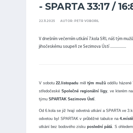
- SPARTA 33:17 / 16:
22.11.2025
AUTOR: PETR VOBOŘIL
V dnešním večerním utkání 7.kola SRL náš tým mužů
jihočeskému soupeři ze Sezimova Ústí ..................
V sobotu
22.listopadu
měl
tým mužů
oddílu házené
středočeské
Společné regionální ligy
, ve kterém na
týmu
SPARTAK Sezimovo Ústí
.
Od 6.kola se již hrají odvetná utkání a SPARTA ve
odvetou byl SPARTAK v průběžné tabulce na
4.míst
utkání bez bodového zisku
poslední pátá
. S ohledem