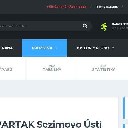
PŘÍMĚSTSKÝ TÁBOR 2026
FOTOGALERIE
NÁBOR NO
VÍCE INFOR
STRANA
DRUŽSTVA
HISTORIE KLUBU
MUŽI
MUŽI
ÁPASŮ
TABULKA
STATISTIKY
SPARTAK Sezimovo Ústí