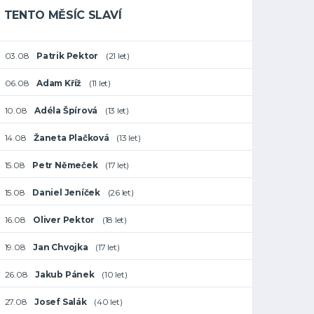
TENTO MĚSÍC SLAVÍ
03.08
Patrik Pektor
(21 let)
06.08
Adam Kříž
(11 let)
10.08
Adéla Špírová
(13 let)
14.08
Žaneta Plačková
(13 let)
15.08
Petr Němeček
(17 let)
15.08
Daniel Jeníček
(26 let)
16.08
Oliver Pektor
(18 let)
19.08
Jan Chvojka
(17 let)
26.08
Jakub Pánek
(10 let)
27.08
Josef Salák
(40 let)