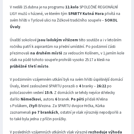
V neděli 15.dubna je na programu
12.kolo
SPOLEČNÉ REGIONÁLNÍ
LIGY mužů v házené, ve kterém tým
SPARTY Kutná Hora
přivítá na
svém hřišti v Tyršově ulici na Žižkově tradičního soupeře –
SOKOL
Úvaly
.
Úvalští sokolové
jsou loňským vítězem
této soutěže a i v letošním
ročníku patří k aspirantům na přední umístění. Po podzimní části
přezimovali
na druhém místě
za vedoucím Kolínem, v 1.jarním kole
však na půdě tohoto soupeře prohráli vysoko 25:17 a klesli na
průběžné třetí místo
.
V podzimním vzájemném utkání byli na svém hřišti úspěšnější domácí
Úvaly, které zaslouženě SPARTU porazili o
4
branky –
26:22
po
poločasovém vedení
15:9.
Z domácích se tehdy nejvíce střelecky
dařilo
Němečkovi
, autoru
6
branek.
Po pěti
přidali Křelina
s Polákem,
čtyři
Březina. Za SPARTU dvojice Hrčka, Kůrka
zaznamenali
po 7 brankách
, ostatní je však výrazněji nepodpořili a
to také byla jedna z příčin porážky.
V posledních vzájemných utkáních však výrazně
rozhoduje výhoda