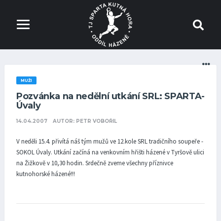
MUŽI
Pozvánka na nedělní utkání SRL: SPARTA-
Úvaly
14.04.2007
AUTOR: PETR VOBOŘIL
V neděli 15.4. přivítá náš tým mužů ve 12.kole SRL tradičního soupeře -
SOKOL Úvaly. Utkání začíná na venkovním hřišti házené v Tyršově ulici
na Žižkově v 10,30 hodin. Srdečně zveme všechny příznivce
kutnohorské házené!!!