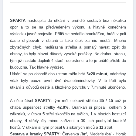
SPARTA
nastoupila do utkání v prořídlé sestavě bez několika
opor a to se na předvedeném výkonu a hlavně konečném
výsledku jasně projevilo. Příliš se nedařilo brankářům, hráči v poli
často chybovali v obraně a také útok za nic nestál. Mnoho
zbytečných chyb, nedůrazná střelba a pomalý návrat zpět do
obrany, to byly hlavní důvody vysoké porážky. Na druhou stranu,
tým již nastálo doplnili 4 starší dorostenci a to je určitě příslib do
budoucna. Tak hlavně vydržet.
Utkání se po dohodě obou stran mělo hrát
3x20 minut
, odehrány
však byly pouze první dvě dvacetiminutovky. V té třetí bylo
utkání z důvodů deště a kluzkého povrchu v 7.minutě ukončeno.
A něco čísel
SPARTY:
tým měl celkově střelbu
35 / 15
což je
chabá úspěšnost střelby
42,8%
. Brankáři si připsali celkem
5
zákroků
, v útoku
5
střel skončilo na tyčích,
1
v blocích hostujcí
obrany,
4
střely šly mimo zařízení a
10
jich pochytal brankář
hostů. V utkání si tým připsal
6
získaných míčů a
11
ztrát.
Sestava a branky SPARTY
: Červenka /
br
/, Niederle /
br
/ - Horák