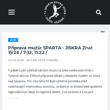
MUŽI
Příprava mužů: SPARTA - JISKRA Zruč
15:26 / 7:12, 11:22 /
06.09.2025
AUTOR: PETR VOBOŘIL
V pátek 5.září odehrál náš tým mužů na svém venkovním hřišti v
Tyršově ulici na Žižkově přípravné utkání s okresním rivalem ze Zruče
nad Sázavou. Pro oba týmy to byla užitečná prověrka před
nadcházející mistrovskou sezonou, ve které je ve Středočeské společné
regionální lize čekají 4 vzájemná utkání, 2 na podzim a 2 na jaře
……….